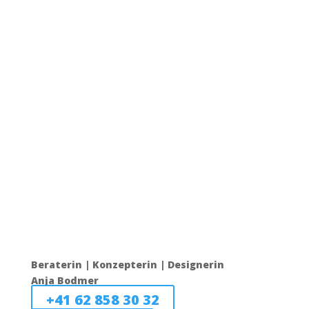
People
Beraterin | Konzepterin | Designerin
Anja Bodmer
+41 62 858 30 32