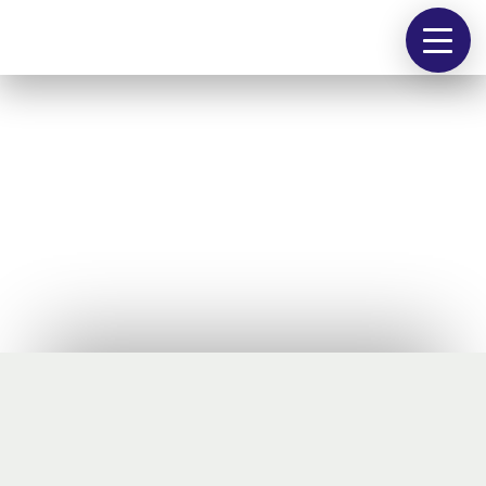
people
works
contact
@
Luft, Raum und