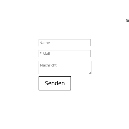
S
Senden