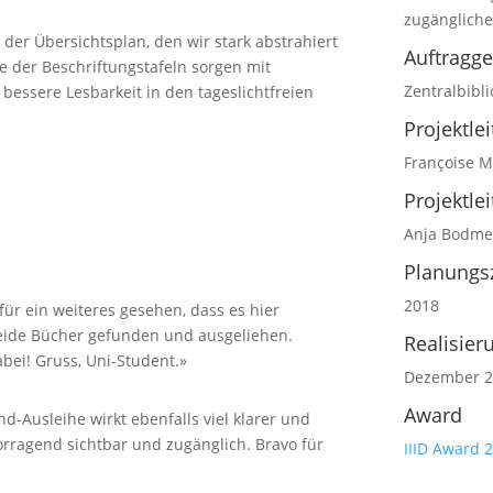
zugängliche
der Übersichtsplan, den wir stark abstrahiert
Auftragg
e der Beschriftungstafeln sorgen mit
Zentralbibli
 bessere Lesbarkeit in den tageslichtfreien
Projektle
Françoise M
Projektle
Anja Bodme
Planungs
2018
für ein weiteres gesehen, dass es hier
 beide Bücher gefunden und ausgeliehen.
Realisier
abei! Gruss, Uni-Student.»
Dezember 2
Award
nd-Ausleihe wirkt ebenfalls viel klarer und
rragend sichtbar und zugänglich. Bravo für
IIID Award 2