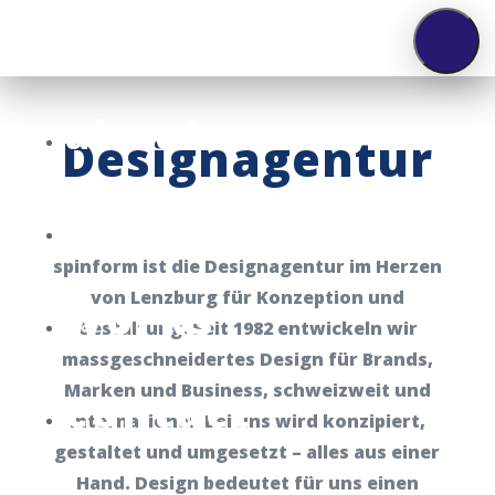
about
Design­agentur
people
spinform
ist die Designagentur im Herzen
von Lenzburg für Konzeption und
works
Gestaltung. Seit 1982 entwickeln wir
massgeschneidertes Design für Brands,
Marken und Business, schweizweit und
contact
international. Bei uns wird konzipiert,
gestaltet und umgesetzt – alles aus einer
Hand. Design bedeutet für uns einen