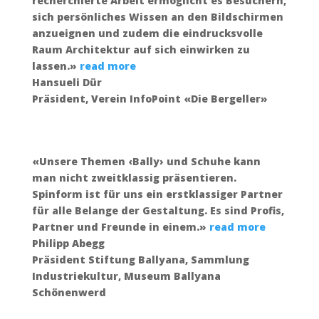
recherchierte Arbeit ermöglicht es Besuchern,
sich persönliches Wissen an den Bildschirmen
anzueignen und zudem die eindrucksvolle
Raum Architektur auf sich einwirken zu
lassen.»
read more
Hansueli Dür
Präsident
,
Verein InfoPoint «Die Bergeller»
«Unsere Themen ‹Bally› und Schuhe kann
man nicht zweitklassig präsentieren.
Spinform ist für uns ein erstklassiger ­Partner
für alle Belange der Gestaltung. Es sind Profis,
Partner und Freunde in einem.»
read more
Philipp Abegg
Präsident Stiftung Ballyana
,
Sammlung
Industriekultur, Museum Ballyana
Schönenwerd