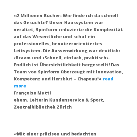
«2 Millionen Bücher: Wie finde ich da schnell
das Gesuchte? Unser Haussystem war
veraltet, Spinform reduzierte die Komplexität
auf das Wesentliche und schuf ein
professionelles, benutzer­orientiertes
Leitsystem. Die Aussenwirkung war deutlich:
‹Bravo› und ‹Schnell, einfach, praktisch›.
Endlich ist Übersichtlichkeit hergestellt! Das
Team von Spinform überzeugt mit Innovation,
Kompetenz und Herzblut – Chapeau!»
read
more
Françoise Mutti
ehem. Leiterin Kundenservice & Sport
,
Zentralbibliothek Zürich
«Mit einer präzisen und bedachten